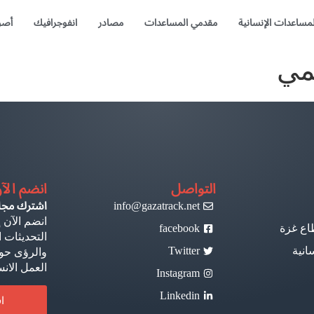
لمساعدات الإنسانية
مقدمي المساعدات
مصادر
انفوجرافيك
أصو
مي
التواصل
انضم الآ
info@gazatrack.net
اشترك مجانا
انضم الآن إ
اع غزة
facebook
التحديثات ا
انية
Twitter
والرؤى حول
العمل الان
Instagram
Linkedin
ا