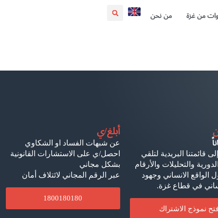
ات من غزة
من نحن
ن
أبلغ/ي
ً
عن شبهات الفساد او الشكاوي
لى قائمتنا البريدية لتلقي
احصل/ي على الاستشارات القانونية
لدورية والتحليلات والأرقام
بشكل مجاني
 الواقع الانساني وجهود
عبر الرقم المجاني لائتلاف أمان
ساني في قطاع غزة.
1800180180
فتح نموذج الاشتراك