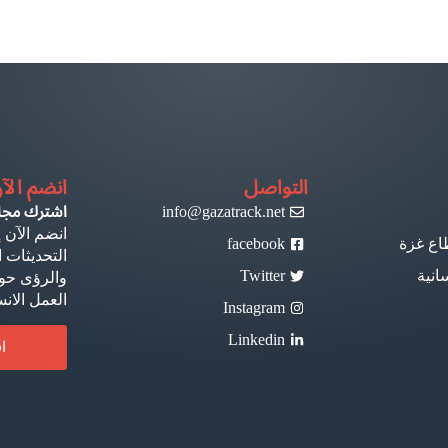
التواصل
انضم الآ
info@gazatrack.net
اشترك مجانا
انضم الآن إ
اع غزة
facebook
التحديثات ا
انية
Twitter
والرؤى حول
العمل الان
Instagram
Linkedin
ا