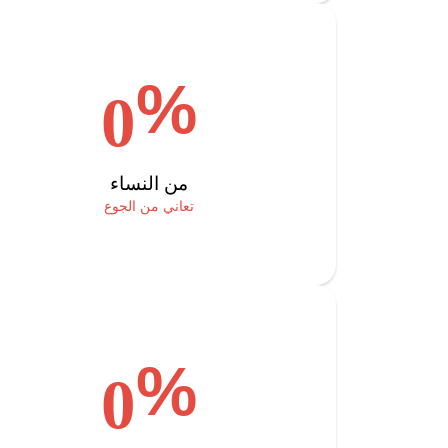
%
0
من النساء
تعاني من الجوع
%
0