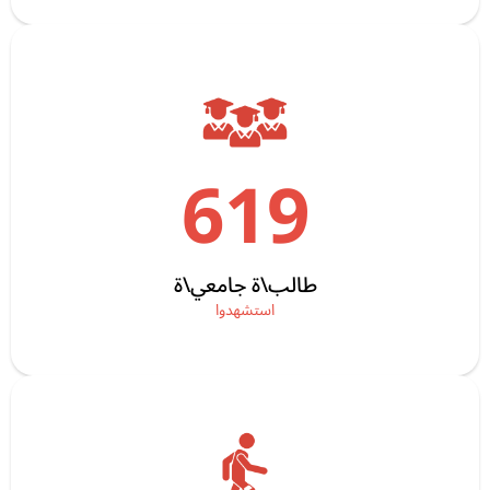
619
طالب\ة جامعي\ة
استشهدوا